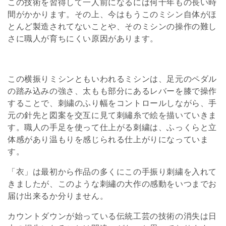
この技術を習得して一人前になるには何十年もの長い時
ョ
間がかかります。その上、今はもうこのミシン自体がほ
とんど製造されてないことや、そのミシンの操作の難し
ン
さに職人が育ちにくい原因があります。
:
この横振りミシンともいわれるミシンは、足元のペダル
の踏み込みの強さ、太もも部分にあるレバーを膝で操作
することで、刺繍のふり幅をコントロールしながら、手
元の針先と図案を交互に見て刺繡糸で絵を描いていきま
す。職人の手足を使って仕上がる刺繍は、ふっくらと立
体感があり温もりを感じられる仕上がりになっていま
す。
「衣」は最初から作品の多くにこの手振り刺繍を入れて
きましたが、このような刺繡の大作の感動をいつまでお
届け出来るか分りません。
カウントダウンが始っている伝統工芸の技術の消失は日