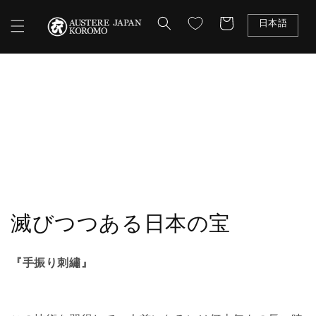
コンテ
カ
ンツに
ー
日本語
進む
ト
Shopping
コ
滅びつつある日本の宝
レ
『手振り刺繡』
ク
シ