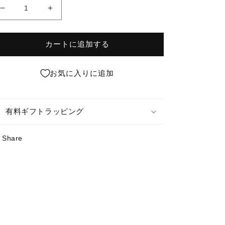
煩
煩
悩
悩
T
T
カートに追加する
シ
シ
ャ
ャ
ツ
ツ
お気に入りに追加
の
の
数
数
量
量
有料ギフトラッピング
を
を
減
増
Share
ら
や
す
す