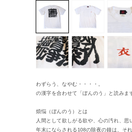
ー
ダ
ル
で
メ
デ
ィ
ア
(1)
を
開
く
わずらう、なやむ・・・・。
の漢字を合わせて「ぼんのう」と読みま
煩悩（ぼんのう）とは
人間として欲しがる欲や、心の汚れ、思
年末にならされる108の除夜の鐘は、そ