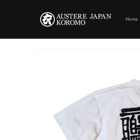
コンテ
ンツに
進む
Home
商品情
報にス
キップ