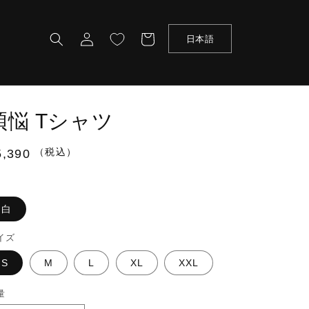
ロ
カ
グ
ー
日本語
イ
ト
ン
煩悩 Tシャツ
（税込）
通
5,390
常
価
格
白
イズ
S
M
L
XL
XXL
量