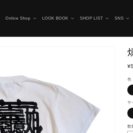
Online Shop
LOOK BOOK
SHOP LIST
SNS
¥
色
サ
数